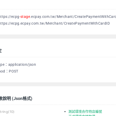
tps://ecpg
-stage
.ecpay.com.tw/Merchant/CreatePaymentWithCar
ps://ecpg.ecpay.com.tw/Merchant/CreatePaymentWithCardID
定
ype：application/json
hod：POST
數說明 (Json格式)
測試環境合作特店編號
tring(10)