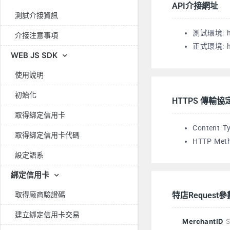
API介接網址
測試介接資訊
測試環境: ht
介接注意事項
正式環境: htt
WEB JS SDK
使用說明
初始化
HTTPS 傳輸協
取得綁定信用卡
Content T
取得綁定信用卡代碼
HTTP Met
設定語系
綁定信用卡
取得廠商驗證碼
特店Request參
建立綁定信用卡交易
MerchantID
S