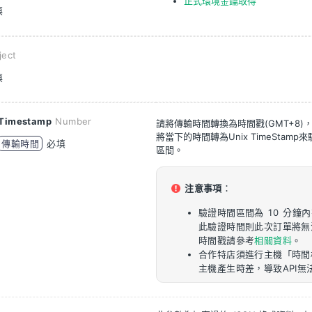
正式環境金鑰取得
填
ject
填
Timestamp
Number
請將傳輸時間轉換為時間戳(GMT+8)
將當下的時間轉為Unix TimeStam
傳輸時間
必填
區間。
注意事項
：
驗證時間區間為 10 分鐘
此驗證時間則此次訂單將無
時間戳請參考
相關資料
。
合作特店須進行主機「時間
主機產生時差，導致API無