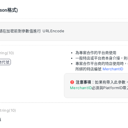
son格式)
請在加密前對參數值進行 URLEncode
為專案合作的平台商使用
ring(10)
一般特店或平台商本身介接，則
商代號
專案合作平台商的特店使用時，
所綁的特店編號
MerchantID
注意事項
：如果有帶入此參數
MerchantID
必須與PlatformI
tring(10)
填