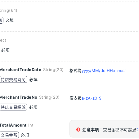
tring(64)
碼
必填
ect
必填
MerchantTradeDate
String(20)
格式為
yyyy/MM/dd HH:mm:ss
特店交易時間
必填
MerchantTradeNo
String(20)
僅支援
a-zA-z0-9
特店交易編號
必填
TotalAmount
Int
注意事項
：交易金額不可超過
交易金額
必填