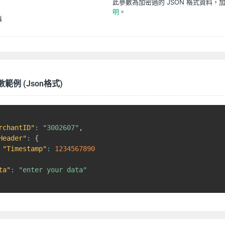
此參數為加密過的 JSON 格式資料，
明
。
填
數範例 (Json格式)
rchantID"
:
"3002607"
,
Header"
:
{
"Timestamp"
:
1234567890
ta"
:
"enter your data"