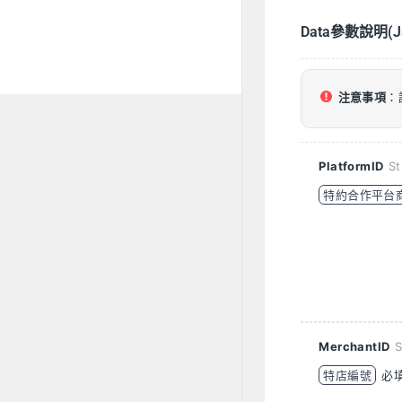
Data參數說明(J
注意事項
：
PlatformID
St
特約合作平台
MerchantID
S
特店編號
必