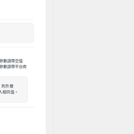
參數請帶空值
參數請帶平台商
，則外層
D帶入相同值。