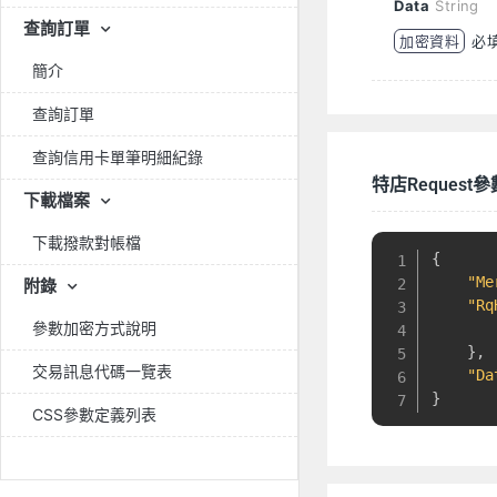
Data
String
查詢訂單
加密資料
必
簡介
查詢訂單
查詢信用卡單筆明細紀錄
特店Request參
下載檔案
下載撥款對帳檔
{
"Me
附錄
"Rq
參數加密方式說明
}
,
交易訊息代碼一覽表
"Da
}
CSS參數定義列表
.