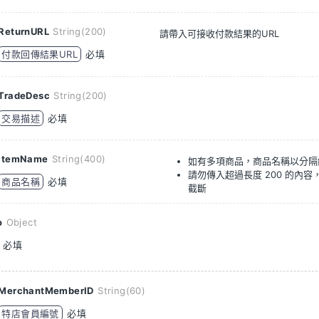
ReturnURL
String(200)
請帶入可接收付款結果的URL
付款回傳結果URL
必填
TradeDesc
String(200)
交易描述
必填
ItemName
String(400)
如有多項商品，商品名稱以分隔
請勿傳入超過長度 200 的內
商品名稱
必填
截斷
fo
Object
必填
MerchantMemberID
String(60)
特店會員編號
必填