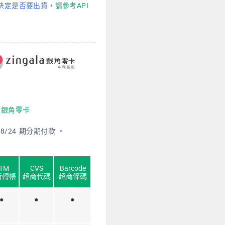
決定是否要出貨，
請參考API
la 銀角零卡
18/24 期分期付款 。
TM
CVS
Barcode
行轉帳
超商代碼
超商條碼
●
●
●