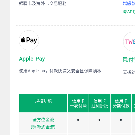
銀聯卡及海外卡交易服務
增繳
考AP
Apple Pay
歐付
使用Apple pay 付款快速又安全且保障隱私
支援
2
規格功能
信用卡
信用卡
信用卡
一次付清
紅利折抵
分期付款
全方位金流
●
●
●
(導轉式金流)