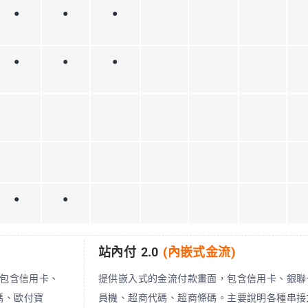
●
●
●
●
●
●
●
●
站內付 2.0
(內嵌式金流)
包含信用卡、
提供嵌入式的金流付款畫面，包含信用卡、銀聯卡、Ap
條碼、歐付寶
員機、超商代碼、超商條碼。主要說明各種串接