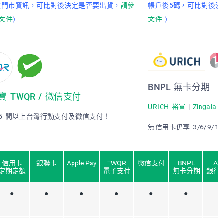
款門市資訊，可比對後決定是否要出貨，
請參
帳戶後5碼，可比對後
I文件
)
文件
)
BNPL 無卡分期
寶 TWQR / 微信支付
URICH 裕富
|
Zinga
5
間以上台灣行動支付及微信支付！
無信用卡仍享 3/6/9/
信用卡
銀聯卡
Apple Pay
TWQR
微信支付
BNPL
A
定期定額
電子支付
無卡分期
銀
●
●
●
●
●
●