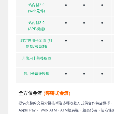
站內付2.0
●
●
●
(Web元件)
站內付2.0
●
●
●
(APP模組)
綁定信用卡金流 (訂
●
●
閱制/會員制)
非信用卡幕後取號
信用卡幕後授權
●
●
●
全方位金流
(導轉式
金流
)
提供完整的交易介接技術及多種收款方式供合作特店選擇，
Apple Pay、 Web ATM、ATM櫃員機、超商代碼、超商