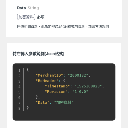
Data
String
加密資料
必填
回傳相關資料，此為加密過JSON格式的資料。加密方法說明
特店傳入參數範例(Json格式)
{
"MerchantID"
:
"2000132"
,
"RqHeader"
:
{
"Timestamp"
:
"1525168923"
,
"Revision"
:
"1.0.0"
}
,
"Data"
:
"加密資料"
}