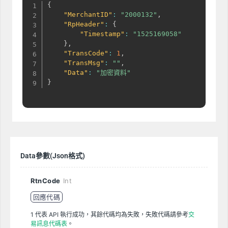
{
"MerchantID"
:
"2000132"
,
"RpHeader"
:
{
"Timestamp"
:
"1525169058"
}
,
"TransCode"
:
1
,
"TransMsg"
:
""
,
"Data"
:
"加密資料"
}
Data參數(Json格式)
RtnCode
Int
回應代碼
1 代表 API 執行成功，其餘代碼均為失敗，失敗代碼請參考
交
易訊息代碼表
。