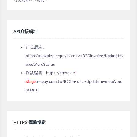
API介接網址
正式環境：
https://einvoice.ecpay.com.tw/B2CInvoice/UpdateInv
oiceWordStatus
測試環境：https://einvoice
-
stage
.ecpay.com.tw/B2CInvoice/UpdateInvoiceWord
Status
HTTPS 傳輸協定