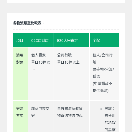
各物流類型比較表：
項目
C2C店到店
B2C大宗寄倉
宅配
適用
個人賣家
公司行號
個人/公司行
對象
單日10件以
單日10件以上
號
下
易碎物/常溫/
低溫
(中華郵政不
提供低溫)
寄送
超商門市交
自有物流商將貨
黑貓：
方式
寄
物直送物流中心
需使用
ECPAY
的黑貓