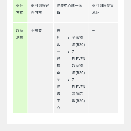
退件
退回到原寄
物流中心統一退
退回到原發貨
方式
件門市
貨
地址
超商
不需要
需
—
測標
列
全家物
印
流(B2C)
一
7-
段
ELEVEN
標
超商物
寄
流(B2C)
至
7-
物
ELEVEN
流
冷凍店
中
取(B2C)
心