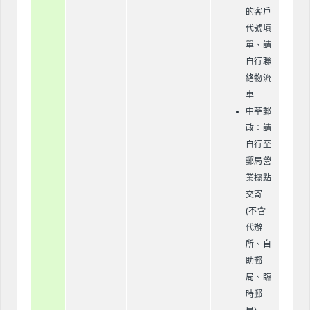
的客戶
代號填
單、請
自行聯
絡物流
車
中華郵
政：請
自行至
郵局營
業據點
交寄
(不含
代辦
所、自
助郵
局、臨
時郵