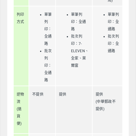
局)
列印
單筆
單筆列
單筆列
方式
列
印：全通
印：全
印：
路
通路
全通
批次列
批次列
路
印：7-
印：全
批次
ELEVEN、
通路
列
全家、萊
印：
爾富
全通
路
逆物
不提供
提供
提供
流
(中華郵政不
(退
提供)
貨
便)