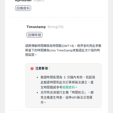
RpHeader
Object
回傳資料
Timestamp
String(10)
回傳時間
請將傳輸時間轉換為時間戳(GMT+8)，綠界會利用此參數
將當下的時間轉為Unix TimeStamp來驗證此次介接的時
間區間。
注意事項
：
驗證時間區間為 5 分鐘內有效，若超過
此驗證時間則此次訂單將無法建立，產
生時間戳請參考
相關資料
。
合作特店須進行主機「時間校正」，避
免主機產生時差，延伸API無法正常運
作。