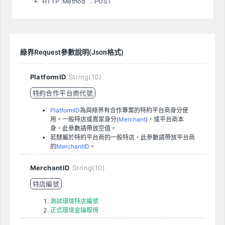
HTTP Method ：POST
綠界Request參數說明(Json格式)
PlatformID
String(10)
特約合作平台商代號
PlatformID
為與綠界有合作專案的特約平台商身分使
用。一般特店或賣家身分(
Merchant
)，或平台商本
身，此參數請帶放空值。
若隸屬於特約平台商的一般特店，此參數請帶放平台商
的
MerchantID
。
MerchantID
String(10)
特店編號
測試環境特店編號
正式環境金鑰取得