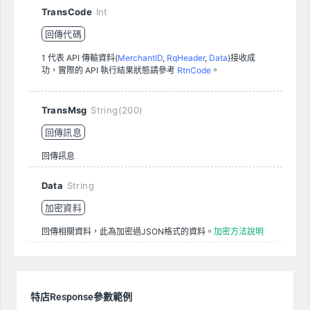
TransCode
Int
回傳代碼
1 代表 API 傳輸資料(
MerchantID
,
RqHeader
,
Data
)接收成
功，實際的 API 執行結果狀態請參考
RtnCode
。
TransMsg
String(200)
回傳訊息
回傳訊息
Data
String
加密資料
回傳相關資料，此為加密過JSON格式的資料。
加密方法說明
特店Response參數範例