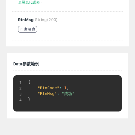
易訊息代碼表
。
RtnMsg
String(200)
回應訊息
Data參數範例
{
"RtnCode"
:
1
,
"RtnMsg"
:
"成功"
}