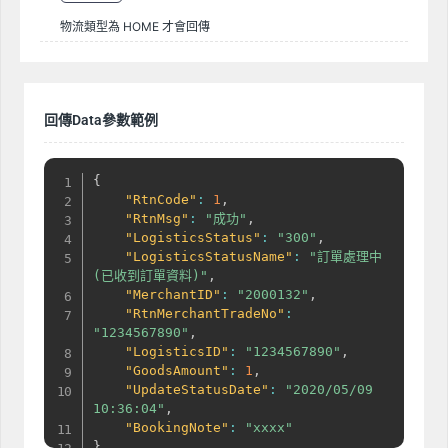
物流類型為 HOME 才會回傳
回傳Data參數範例
{
"RtnCode"
:
1
,
"RtnMsg"
:
"成功"
,
"LogisticsStatus"
:
"300"
,
"LogisticsStatusName"
:
"訂單處理中
(已收到訂單資料)"
,
"MerchantID"
:
"2000132"
,
"RtnMerchantTradeNo"
:
"1234567890"
,
"LogisticsID"
:
"1234567890"
,
"GoodsAmount"
:
1
,
"UpdateStatusDate"
:
"2020/05/09 
10:36:04"
,
"BookingNote"
:
"xxxx"
}