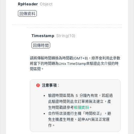
RpHeader
Object
回傳資料
Timestamp
String(10)
回傳時間
請將傳輸時間轉換為時間戳(GMT+8)，綠界會利用此參數
將當下的時間轉為Unix TimeStamp來驗證此次介接的時
間區間。
注意事項
：
驗證時間區間為 5 分鐘內有效，若超過
此驗證時間則此次訂單將無法建立，產
生時間戳請參考
相關資料
。
合作特店須進行主機「時間校正」，避
免主機產生時差，延伸API無法正常運
作。