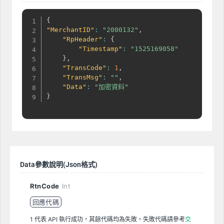
{
"MerchantID"
:
"2000132"
,
"RpHeader"
:
{
"Timestamp"
:
"1525169058"
}
,
"TransCode"
:
1
,
"TransMsg"
:
""
,
"Data"
:
"加密資料"
}
Data參數說明
(Json格式)
RtnCode
Int
回應代碼
1 代表 API 執行成功，其餘代碼均為失敗，失敗代碼請參考
交