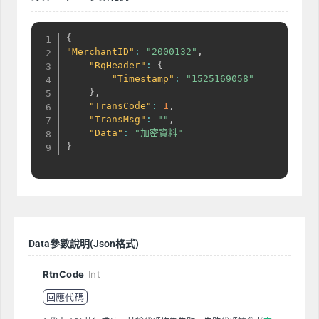
{
"MerchantID"
:
"2000132"
,
"RqHeader"
:
{
"Timestamp"
:
"1525169058"
}
,
"TransCode"
:
1
,
"TransMsg"
:
""
,
"Data"
:
"加密資料"
}
Data參數說明
(Json格式)
RtnCode
Int
回應代碼