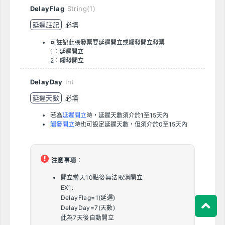
DelayFlag
String(1)
延遲註記
必填
可註記此張發票要延遲開立或觸發開立發票
1：延遲開立
2：觸發開立
DelayDay
Int
延遲天數
必填
若為
延遲開立
時，延遲天數須介於1至15天內
觸發開立
時也可設定延遲天數，但須介於0至15天內
注意事項
：
開立當天10點後無法取消開立
EX1:
DelayFlag=1(延遲)
DelayDay=7(天數)
此為7天後自動開立