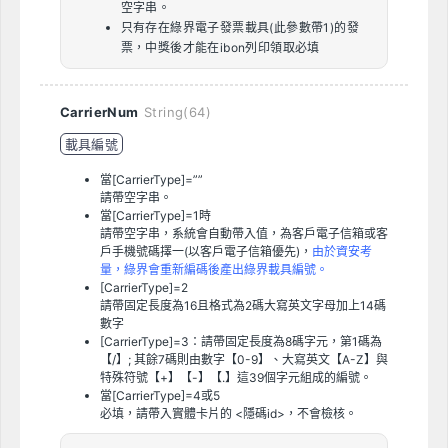
空字串。
只有存在綠界電子發票載具(此參數帶1)的發
票，中獎後才能在ibon列印領取必填
CarrierNum
String(64)
載具編號
當[CarrierType]=””
請帶空字串。
當[CarrierType]=1時
請帶空字串，系統會自動帶入值，為客戶電子信箱或客
戶手機號碼擇一(以客戶電子信箱優先)，
由於資安考
量，綠界會重新編碼後產出綠界載具編號。
[CarrierType]=2
請帶固定長度為16且格式為2碼大寫英文字母加上14碼
數字
[CarrierType]=3：請帶固定長度為8碼字元，第1碼為
【/】; 其餘7碼則由數字【0-9】、大寫英文【A-Z】與
特殊符號【+】【-】【.】這39個字元組成的編號。
當[CarrierType]=4或5
必填，請帶入實體卡片的 <隱碼id>，不會檢核。