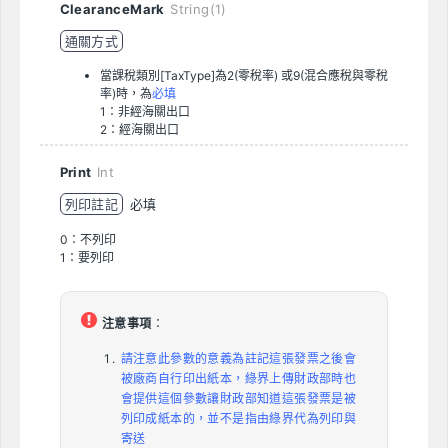
ClearanceMark
String(1)
通關方式
當課稅類別[TaxType]為2(零稅率) 或9(混合應稅與零稅
率)時，為
必填
1：非經海關出口
2：經海關出口
Print
Int
列印註記
必填
0：不列印
1：要列印
注意事項
：
請注意此參數的意義為註記這張發票之後會
被廠商自行印出紙本，綠界上傳財政部時也
會提供這個參數讓財政部知道這張發票是被
列印成紙本的，並不是指由綠界代為列印與
寄送