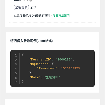
加密資料
必填
此為加密過JSON格式的資料。
加密方法說明
特店傳入參數範例(Json格式)
{
"MerchantID"
:
"2000132"
,
"RqHeader"
:
{
"Timestamp"
:
1525168923
}
,
"Data"
:
"加密資料"
}