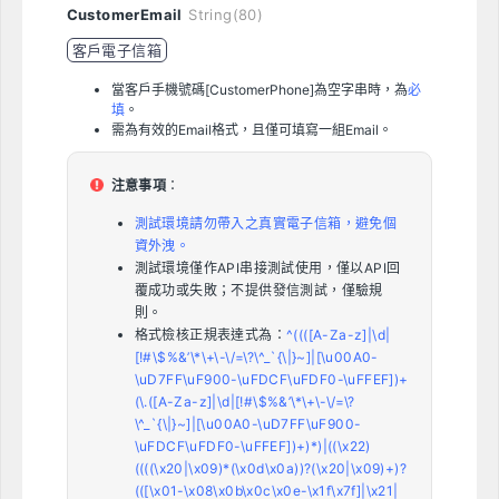
CustomerEmail
String(80)
客戶電子信箱
當客戶手機號碼[CustomerPhone]為空字串時，為
必
填
。
需為有效的Email格式，且僅可填寫一組Email。
注意事項
：
測試環境請勿帶入之真實電子信箱，避免個
資外洩。
測試環境僅作API串接測試使用，僅以API回
覆成功或失敗；不提供發信測試，僅驗規
則。
格式檢核正規表達式為：
^((([A-Za-z]|\d|
[!#\$%&’\*\+\-\/=\?\^_`{\|}~]|[\u00A0-
\uD7FF\uF900-\uFDCF\uFDF0-\uFFEF])+
(\.([A-Za-z]|\d|[!#\$%&’\*\+\-\/=\?
\^_`{\|}~]|[\u00A0-\uD7FF\uF900-
\uFDCF\uFDF0-\uFFEF])+)*)|((\x22)
((((\x20|\x09)*(\x0d\x0a))?(\x20|\x09)+)?
(([\x01-\x08\x0b\x0c\x0e-\x1f\x7f]|\x21|