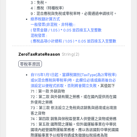
3：免稅。
4：應稅（特種稅率）
9：混合應稅與免稅或零稅率時，必需通過申請核可。
綠界稅額計算方式
一般發票(非混稅、非特種) :
( 發票金額 / 1.05 ) * 0.05 並四捨五入至整數
混稅發票 :
( 應稅品項小計總和 / 1.05 ) * 0.05 並四捨五入至整數
ZeroTaxRateReason
String(2)
零稅率原因
自115年1月1日起，當課稅類別[TaxType]為2(零稅率)
或9(混合應稅與零稅率)時，此欄位必填或廠商後台必
須設定以便程式抓取，否則將會開立失敗
，其值如下
71：第一款 外銷貨物
72：第二款 與外銷有關之勞務，或在國內提供而在國
外使用之勞務
73：第三款 依法設立之免稅商店銷售與過境或出境旅
客之貨物
74：第四款 銷售與保稅區營業人供營運之貨物或勞務
75：第五款 國際間之運輸。但外國運輸事業在中華民
國境內經營國際運輸業務者，應以各該國對中華民國國
際運輸事業予以相等待遇或免徵類似稅捐者為限