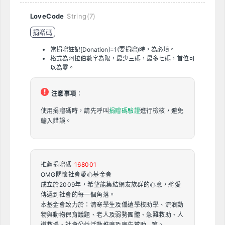
LoveCode
String(7)
捐贈碼
當捐贈註記[Donation]=1(要捐贈)時，為必填。
格式為阿拉伯數字為限，最少三碼，最多七碼，首位可
以為零。
注意事項
：
使用捐贈碼時，請先呼叫
捐贈碼驗證
進行檢核，避免
輸入錯誤。
推薦捐贈碼
168001
OMG關懷社會愛心基金會
成立於2009年，希望能集結網友族群的心意，將愛
傳遞到社會的每一個角落。
本基金會致力於：清寒學生及偏遠學校助學、流浪動
物與動物保育議題、老人及弱勢團體、急難救助、人
道救援、社會公益活動推廣及廣告贊助…等。