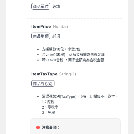
商品單位
必填
ItemPrice
Number
商品單價
必填
支援整數10位，小數7位
若vat=0(未稅)，商品金額需為未稅金額
若vat=1(含稅)，商品金額需為含稅金額
ItemTaxType
String(1)
商品課稅別
當課稅類別[TaxType] = 9時，此欄位不可為空。
1：應稅
2：零稅率
3：免稅
注意事項
：