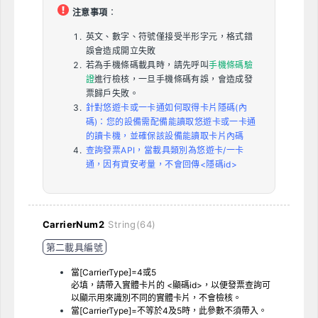
注意事項
：
英文、數字、符號僅接受半形字元，格式錯
誤會造成開立失敗
若為手機條碼載具時，請先呼叫
手機條碼驗
證
進行檢核，一旦手機條碼有誤，會造成發
票歸戶失敗。
針對悠遊卡或一卡通如何取得卡片隱碼(內
碼)：您的設備需配備能讀取悠遊卡或一卡通
的讀卡機，並確保該設備能讀取卡片內碼
查詢發票API，當載具類別為悠遊卡/一卡
通，因有資安考量，不會回傳<隱碼id>
CarrierNum2
String(64)
第二載具編號
當[CarrierType]=4或5
必填，請帶入實體卡片的 <顯碼id>，以便發票查詢可
以顯示用來識別不同的實體卡片，不會檢核。
當[CarrierType]=不等於4及5時，此參數不須帶入。