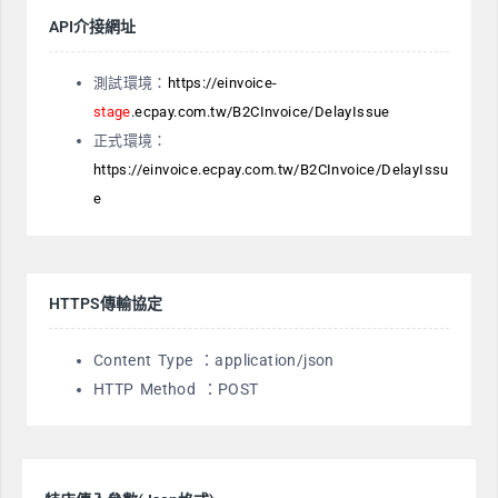
API介接網址
測試環境：
https://einvoice-
stage
.ecpay.com.tw/B2CInvoice/DelayIssue
正式環境：
https://einvoice.ecpay.com.tw/B2CInvoice/DelayIssu
e
HTTPS傳輸協定
Content Type ：application/json
HTTP Method ：POST