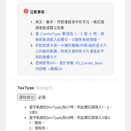
注意事項
：
英文、數字、符號僅接受半形字元，格式錯
誤會造成開立失敗
當 CarrierType 數值為 1、2 或 3 時，請
廠商無須填入此欄位，以避免系統阻擋。
針對悠遊卡或一卡通的顯碼(外碼)指的是卡片
上外顯的號碼，用來方便持有卡片者區別不
同的實體卡片
查詢發票API，會於參數 IIS_Carrier_Num
內回傳 <顯碼id>
TaxType
String(1)
課稅類別
必填
當字軌類別[InvType]為07時，則此欄位請填入1、2、
3或9
當字軌類別[InvType]為08時，則此欄位請填入3或4
1：應稅。
2：零稅率。