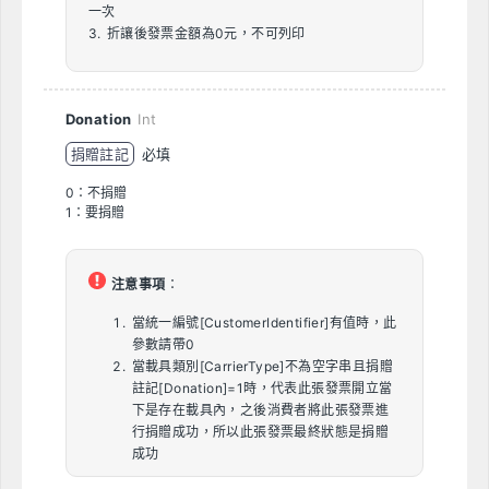
一次
3. 折讓後發票金額為0元，不可列印
Donation
Int
捐贈註記
必填
0：不捐贈
1：要捐贈
注意事項
：
當統一編號[CustomerIdentifier]有值時，此
參數請帶0
當載具類別[CarrierType]不為空字串且捐贈
註記[Donation]=1時，代表此張發票開立當
下是存在載具內，之後消費者將此張發票進
行捐贈成功，所以此張發票最終狀態是捐贈
成功