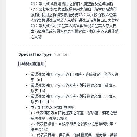
76：第六款 國際運輸用之船舶、航空器及遠洋漁船
77：第七款 銷售與國際運輸用之船舶、航空器及遠洋
漁船所使用之貨物或修繕勞務78：第八款 保稅區營業
人銷售與課稅區營業人未輸往課稅區而直接出口之貨物
79：第九款 保稅區營業人銷售與課稅區營業人存入自
由港區事業或海關管理之保稅倉庫、物流中心以供外銷
之貨物
SpecialTaxType
Number
特種稅額類別
當課稅類別[TaxType]為1/2/9時，系統將會自動帶入數
字【0】
當課稅類別[TaxType]為3時，則該參數必填，請填入
數字【8】
當課稅類別[TaxType]為4時，則該參數必填，可填入
數字【1-8】，
並分別代表以下類別與稅率
1：代表酒家及有陪侍服務之茶室、咖啡廳、酒吧之營
業稅稅率，稅率為25%
2：代表夜總會、有娛樂節目之餐飲店之營業稅稅率，
稅率為15%
3：代表銀行業、保險業、信託投資業、證券業、期貨