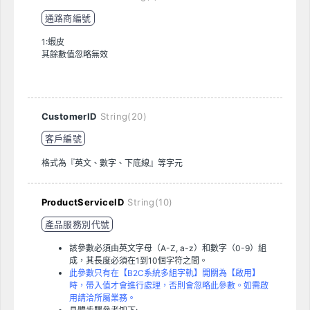
通路商編號
1:蝦皮
其餘數值忽略無效
CustomerID
String(20)
客戶編號
格式為『英文、數字、下底線』等字元
ProductServiceID
String(10)
產品服務別代號
該參數必須由英文字母（A-Z, a-z）和數字（0-9）組
成，其長度必須在1到10個字符之間。
此參數只有在【B2C系統多組字軌】開關為【啟用】
時，帶入值才會進行處理，否則會忽略此參數。如需啟
用請洽所屬業務。