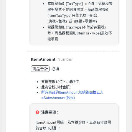
當課稅類別[TaxType] = 9時，免稅和零
稅率發票不能同時開立。商品課稅類別
[ItemTaxType]只能為以下組合:
(應稅+免稅) 或 (應稅+零稅率)
當課稅類別[TaxType]不等於9(混稅)
時，商品課稅類別[ItemTaxType]無效不
需填寫
ItemAmount
Number
商品合計
必填
支援整數12位，小數7位
此為含稅小計金額
所有商品的ItemAmount加總後四捨五入
=SalesAmount(含稅)
注意事項
：
ItemAmount需統一為含稅金額，且商品金額需
符合以下規則：