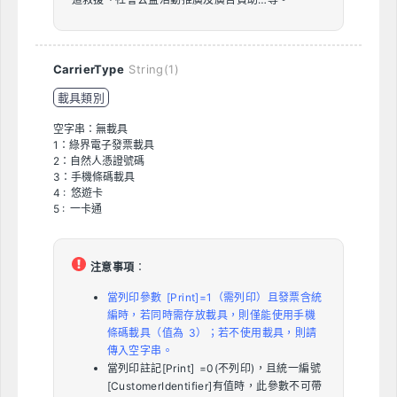
CarrierType
String(1)
載具類別
空字串：無載具
1：綠界電子發票載具
2：自然人憑證號碼
3：手機條碼載具
4 : 悠遊卡
5 : 一卡通
注意事項
：
當列印參數 [Print]=1（需列印）且發票含統
編時，若同時需存放載具，則僅能使用手機
條碼載具（值為 3）；若不使用載具，則請
傳入空字串。
當列印註記[Print] =0(不列印)，且統一編號
[CustomerIdentifier]有值時，此參數不可帶