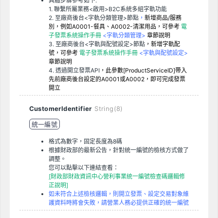
具體步驟參考如下:
1. 聯繫所屬業務<啟用>B2C系統多組字軌功能
2. 至廠商後台<字軌分類管理>節點
，
新增商品/服務
別，例如A0001-餐具、A0002-清潔用品，可參考
電
子發票系統操作手冊
<字軌分類管理>
章節說明
3. 至廠商後台<字軌與配號設定>節點
，新增字軌配
號，可參考
電子發票系統操作手冊
<字軌與配號設定>
章節說明
4. 透過開立發票API
，此參數[ProductServiceID]帶入
先前廠商後台設定的A0001或A0002，即可完成發票
開立
CustomerIdentifier
String(8)
統一編號
格式為數字，固定長度為8碼
根據財政部的最新公告，針對統一編號的檢核方式做了
調整。
您可以點擊以下連結查看：
[
財政部財政資訊中心營利事業統一編號檢查碼邏輯修
正說明
]
如未符合上述檢核邏輯，則開立發票、設定交易對象維
護資料時將會失敗，請營業人務必提供正確的統一編號