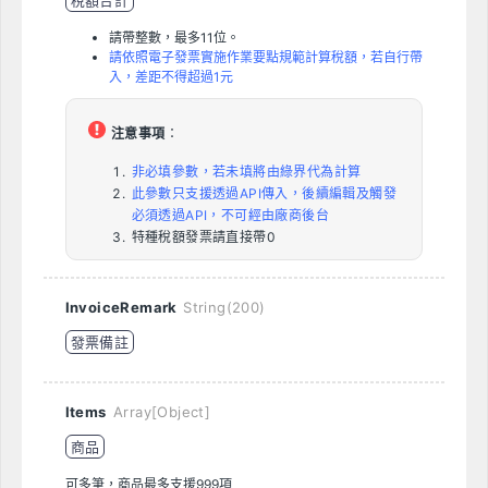
請帶整數，最多11位。
請依照電子發票實施作業要點規範計算稅額，若自行帶
入，差距不得超過1元
注意事項
：
非必填參數，若未填將由綠界代為計算
此參數只支援透過API傳入，後續編輯及觸發
必須透過API，不可經由廠商後台
特種稅額發票請直接帶0
InvoiceRemark
String(200)
發票備註
Items
Array[Object]
商品
可多筆，商品最多支援999項