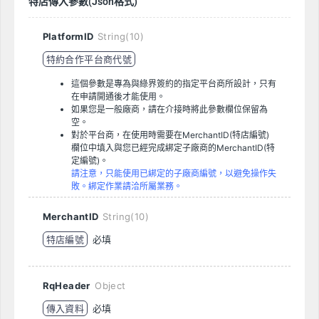
特店傳入參數(Json格式)
PlatformID
String(10)
特約合作平台商代號
這個參數是專為與綠界簽約的指定平台商所設計，只有
在申請開通後才能使用。
如果您是一般廠商，請在介接時將此參數欄位保留為
空。
對於平台商，在使用時需要在MerchantID(特店編號)
欄位中填入與您已經完成綁定子廠商的MerchantID(特
定編號)。
請注意，只能使用已綁定的子廠商編號，以避免操作失
敗。綁定作業請洽所屬業務。
MerchantID
String(10)
特店編號
必填
RqHeader
Object
傳入資料
必填