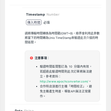
Timestamp
Number
傳入時間
必填
請將傳輸時間轉換為時間戳(GMT+8)，綠界會利用此參數
將當下的時間轉為Unix TimeStamp來驗證此次介接的時
間區間。
注意事項
：
驗證時間區間暫訂為 10 分鐘內有效，
若超過此驗證時間則此次訂單將無法建
立，參考資料：
http://www.epochconverter.com/
。
合作特店須進行主機「時間校正」，避
免主機產生時差，導致API無法正常運
作。
Data
String