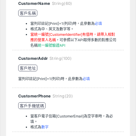
CustomerName
String(60)
客戶名稱
當列印註記[Print]=1(列印)時，此參數為
必填
格式為中、英文及數字等。
當統一編號[CustomerIdentifier]有值時，請帶入相對
應的營業人名稱
，可參照以下API取得多數的對應公司
名稱
統一編號驗證API
CustomerAddr
String(100)
客戶地址
當列印註記[Print]=1(列印)時，此參數為
必填
CustomerPhone
String(20)
客戶手機號碼
當客戶電子信箱[CustomerEmail]為空字串時，為必
填。
格式為
數字