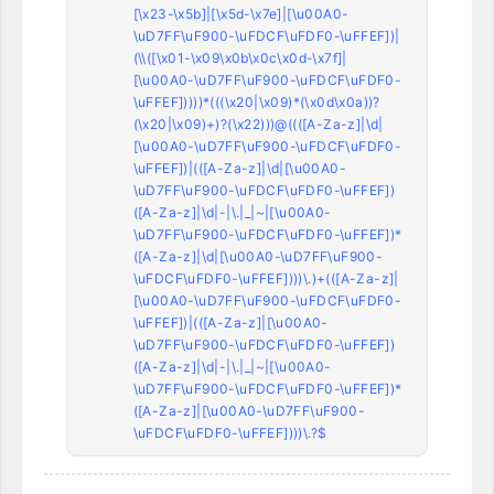
[\x23-\x5b]|[\x5d-\x7e]|[\u00A0-
\uD7FF\uF900-\uFDCF\uFDF0-\uFFEF])|
(\\([\x01-\x09\x0b\x0c\x0d-\x7f]|
[\u00A0-\uD7FF\uF900-\uFDCF\uFDF0-
\uFFEF]))))*(((\x20|\x09)*(\x0d\x0a))?
(\x20|\x09)+)?(\x22)))@((([A-Za-z]|\d|
[\u00A0-\uD7FF\uF900-\uFDCF\uFDF0-
\uFFEF])|(([A-Za-z]|\d|[\u00A0-
\uD7FF\uF900-\uFDCF\uFDF0-\uFFEF])
([A-Za-z]|\d|-|\.|_|~|[\u00A0-
\uD7FF\uF900-\uFDCF\uFDF0-\uFFEF])*
([A-Za-z]|\d|[\u00A0-\uD7FF\uF900-
\uFDCF\uFDF0-\uFFEF])))\.)+(([A-Za-z]|
[\u00A0-\uD7FF\uF900-\uFDCF\uFDF0-
\uFFEF])|(([A-Za-z]|[\u00A0-
\uD7FF\uF900-\uFDCF\uFDF0-\uFFEF])
([A-Za-z]|\d|-|\.|_|~|[\u00A0-
\uD7FF\uF900-\uFDCF\uFDF0-\uFFEF])*
([A-Za-z]|[\u00A0-\uD7FF\uF900-
\uFDCF\uFDF0-\uFFEF])))\.?$