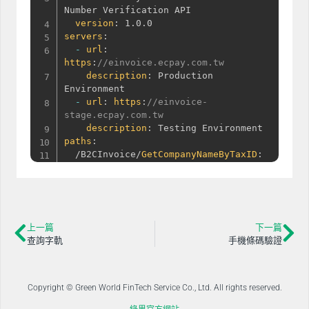
Number Verification API

version
:
servers
:
-
url
:
https
:
//einvoice.ecpay.com.tw
description
:
 Production 
Environment

-
url
:
https
:
//einvoice-
stage.ecpay.com.tw
description
:
paths
:
  /B2CInvoice/
GetCompanyNameByTaxID
:
post
:
summary
:
 Unified Business 
Number Verification

description
:
 Verify the unified 
business number 
and
 return the 
上一篇
下一篇
company name.

查詢字軌
手機條碼驗證
requestBody
:
required
:
true
content
:
          application/
json
:
Copyright © Green World FinTech Service Co., Ltd. All rights reserved.
schema
: