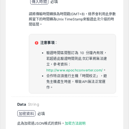
傳入時間
必填
請將傳輸時間轉換為時間戳(GMT+8)，綠界會利用此參數
將當下的時間轉為Unix TimeStamp來驗證此次介接的時
間區間。
注意事項
：
驗證時間區間暫訂為 10 分鐘內有效，
若超過此驗證時間則此次訂單將無法建
立，參考資料：
http://www.epochconverter.com/
。
合作特店須進行主機「時間校正」，避
免主機產生時差，導致API無法正常運
作。
Data
String
加密資料
必填
此為加密過JSON格式的資料。
加密方法說明