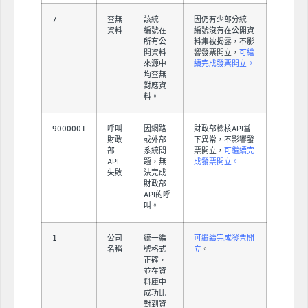
7
查無
該統一
因仍有少部分統一
資料
編號在
編號沒有在公開資
所有公
料集被揭露，不影
開資料
響發票開立，
可繼
來源中
續完成發票開立。
均查無
對應資
料。
9000001
呼叫
因網路
財政部檢核API當
財政
或外部
下異常，不影響發
部
系統問
票開立，
可繼續完
API
題，無
成發票開立。
失敗
法完成
財政部
API的呼
叫。
1
公司
統一編
可繼續完成發票開
名稱
號格式
立
。
正確，
並在資
料庫中
成功比
對到資