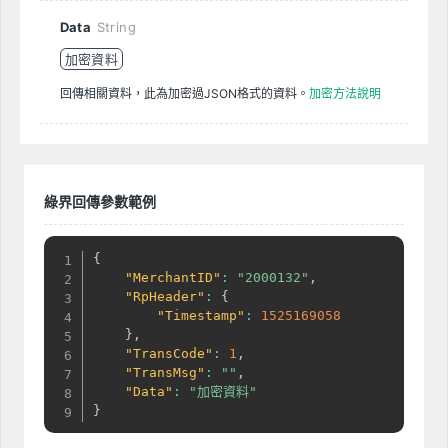
Data
String
加密資料
回傳相關資料，此為加密過JSON格式的資料。
加密方法說明
綠界回傳參數範例
{
"MerchantID"
:
"2000132"
,
"RpHeader"
:
{
"Timestamp"
:
1525169058
}
,
"TransCode"
:
1
,
"TransMsg"
:
""
,
"Data"
:
"加密資料"
}