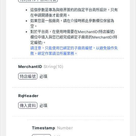
這個參數是專為與綠界簽約的指定平台商所設計，只有
在申請開通後才能使用。
如果您是一般廠商，請在介接時將此參數欄位保留為
空。
對於平台商，在使用時需要在MerchantID(特店編號)
欄位中填入與您已經完成綁定子廠商的MerchantID(特
定編號)。
請注意，只能使用已綁定的子廠商編號，以避免操作失
敗。綁定作業請洽所屬業務。
MerchantID
String(10)
特店編號
必填
RqHeader
傳入資料
必填
Timestamp
Number