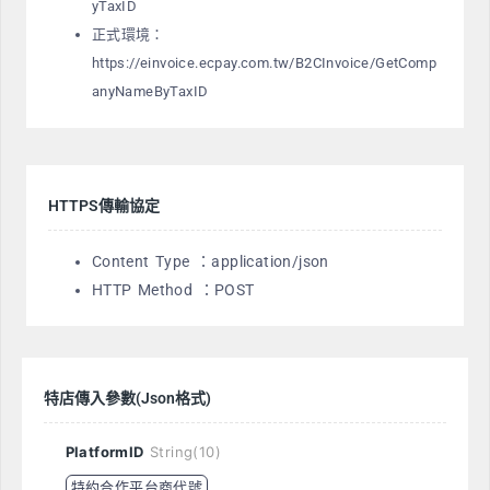
yTaxID
正式環境：
https://einvoice.ecpay.com.tw/B2CInvoice/GetComp
anyNameByTaxID
HTTPS傳輸協定
Content Type ：application/json
HTTP Method ：POST
特店傳入參數(Json格式)
PlatformID
String(10)
特約合作平台商代號