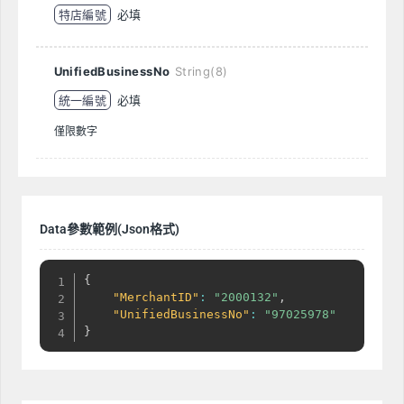
特店編號
必填
UnifiedBusinessNo
String(8)
統一編號
必填
僅限數字
Data參數範例(Json格式)
{
"MerchantID"
:
"2000132"
,
"UnifiedBusinessNo"
:
"97025978"
}