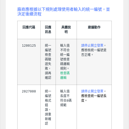
廠商應根據以下規則處理使用者輸入的統一編號，並
決定後續流程
回應代碼
回應
具體說
建議動作
訊息
明
1200125
統一
輸入值
請停止開立發票
，
編號
不符合
應檢核統一編號是
檢查
統一編
否正確。
碼驗
號檢查
證失
碼邏輯
敗，
規則。
請再
檢查碼
確認
邏輯
2027000
統一
輸入值
請停止開立發票
，
編號
長度不
應檢查統一編號長
格式
符合8碼
度。
錯
規範
誤，
請重
新確
認