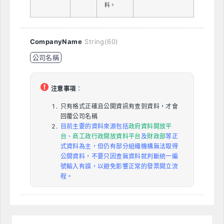
料。
CompanyName
String(60)
公司名稱
注意事項
：
只有格式正確且公開資訊有查到資料，才會
回覆公司名稱
目前主要的資料來源包括
政府資料開放平
台
、
商工政行政開放資料平台
及
財政部
等正
式資料為主，但仍有部分組織機構無法取得
公開資料，不要只因查無資料就判斷統一編
號輸入有誤，以避免影響正常的發票開立流
程。