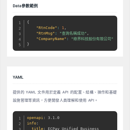
Data參數範例
{
"RtnCode"
:
1
,
"RtnMsg"
:
"查詢名稱成功"
,
"CompanyName"
:
"綠界科技股份有限公司"
}
YAML
提供的 YAML 文件用於定義 API 的配置、結構、操作和基礎
設施管理等資訊，方便開發人員理解和使用 API。
openapi
:
info
:
title
:
 ECPay Unified Business 