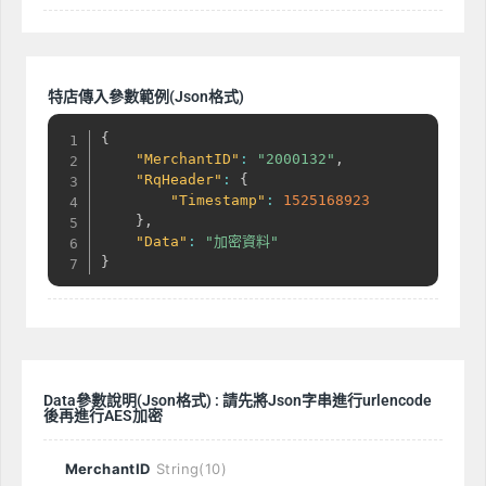
特店傳入參數範例(Json格式)
{
"MerchantID"
:
"2000132"
,
"RqHeader"
:
{
"Timestamp"
:
1525168923
}
,
"Data"
:
"加密資料"
}
Data參數說明(Json格式) : 請先將Json字串進行urlencode
後再進行AES加密
MerchantID
String(10)