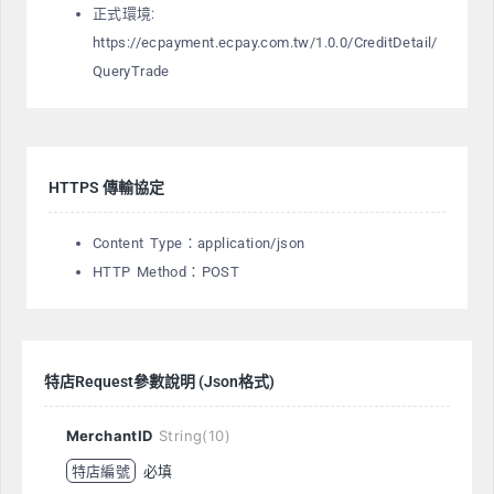
正式環境:
https://ecpayment.ecpay.com.tw/1.0.0/CreditDetail/
QueryTrade
HTTPS 傳輸協定
Content Type：application/json
HTTP Method：POST
特店Request參數說明 (Json格式)
MerchantID
String(10)
特店編號
必填