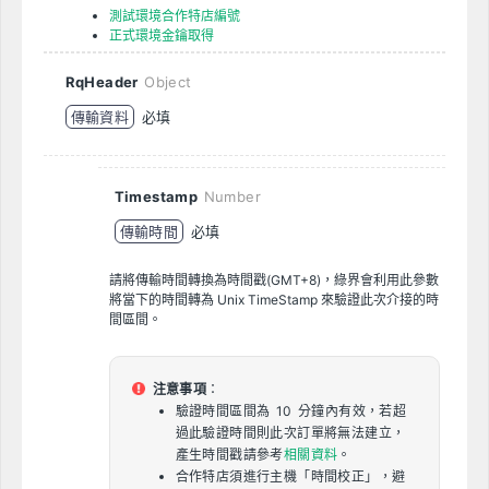
測試環境合作特店編號
正式環境金鑰取得
RqHeader
Object
傳輸資料
必填
Timestamp
Number
傳輸時間
必填
請將傳輸時間轉換為時間戳(GMT+8)，綠界會利用此參數
將當下的時間轉為 Unix TimeStamp 來驗證此次介接的時
間區間。
注意事項
：
驗證時間區間為 10 分鐘內有效，若超
過此驗證時間則此次訂單將無法建立，
產生時間戳請參考
相關資料
。
合作特店須進行主機「時間校正」，避