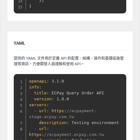
}
]
}
YAML
提供的 YAML 文件用於定義 API 的配置、結構、操作和基礎設施管
理等資訊，方便開發人員理解和使用 API。
openapi
:
info
:
title
:
 ECPay Query Order API

version
:
servers
:
-
url
:
https
:
//ecpayment-
stage.ecpay.com.tw
description
:
 Testing environment

-
url
:
https
:
//ecpayment.ecpay.com.tw