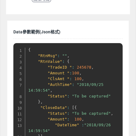
Data參數範例(Json格式)
{
"RtnMsg"
:
""
,
"RtnValue"
:
{
"TradeID "
:
245678
,
"Amount "
:
100
,
"ClsAmt "
:
100
,
"AuthTime"
:
"2018/09/25 
14:59:54"
,
"Status"
:
"To be captured"
}
,
"CloseData"
:
[
{
"Status"
:
"To be captured"
,
"Amount"
:
100
,
"DateTime"
:
"2018/09/26 
14:59:54"