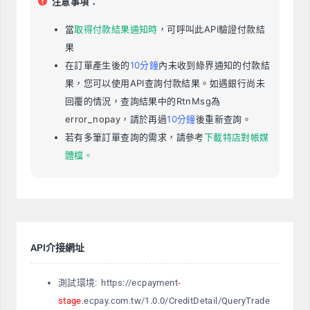
注意事項：
當
取得付款結果通知時
，可呼叫此API驗證付款結
果
在訂單產生後的
10分鐘
內未收到綠界通知的付款結
果，您可以使用API查詢付款結果。如遇銀行尚未
回覆的情況，查詢結果中的RtnMsg為
error_nopay，請於再過
10分鐘
後重新查詢。
若有多筆訂單查詢的需求，請參考
下載特店對帳媒
體檔。
API介接網址
測試環境: https://ecpayment
-
stage
.ecpay.com.tw/1.0.0/CreditDetail/QueryTrade