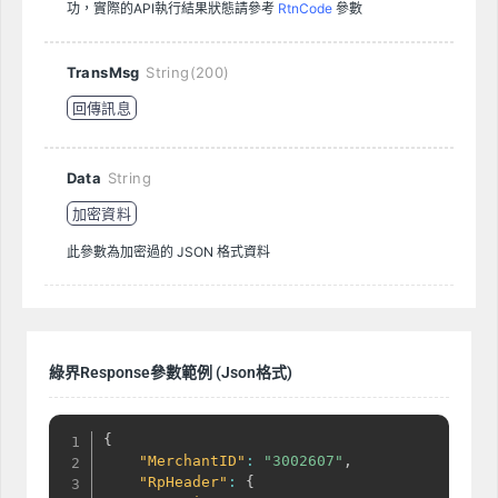
功，實際的API執行結果狀態請參考
RtnCode
參數
TransMsg
String(200)
回傳訊息
Data
String
加密資料
此參數為加密過的 JSON 格式資料
綠界Response參數範例 (Json格式)
{
"MerchantID"
:
"3002607"
,
"RpHeader"
:
{