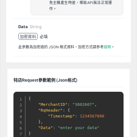
免主機產生時差，導致API無法正常運
作。
Data
String
加密資料
必填
此參數為加密過的 JSON 格式資料，加密方式請參考
說明
。
特店Request參數範例 (Json格式)
{
"MerchantID"
:
"3002607"
,
"RqHeader"
:
{
"Timestamp"
:
1234567890
}
,
"Data"
:
"enter your data"
}