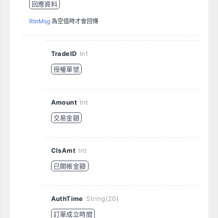
回應資料
RtnMsg
為空值時才會回傳
TradeID
Int
授權單號
Amount
Int
交易金額
ClsAmt
Int
已關帳金額
AuthTime
String(20)
訂單成立時間