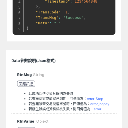
"Timestamp"
:
1234564848
}
,
"TransCode"
:
1
,
"TransMsg"
:
"Success"
,
"Data"
:
"…"
}
Data參數說明(Json格式)
RtnMsg
String
回應訊息
若成功回傳空值其餘則為失敗
若查無商家或商家己到期，回傳值為：
error_Stop
若查無該筆交易授權單號時，回傳值為：
error_nopay
若發生錯誤或資料檢核失敗，則回傳值為：
error
RtnValue
Object