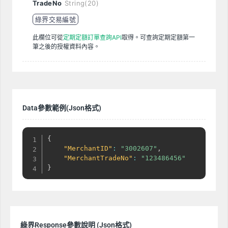
TradeNo
String(20)
綠界交易編號
此欄位可從
定期定額訂單查詢API
取得。可查詢定期定額第一
筆之後的授權資料內容。
Data參數範例(Json格式)
{
"MerchantID"
:
"3002607"
,
"MerchantTradeNo"
:
"123486456"
}
綠界Response參數說明 (Json格式)