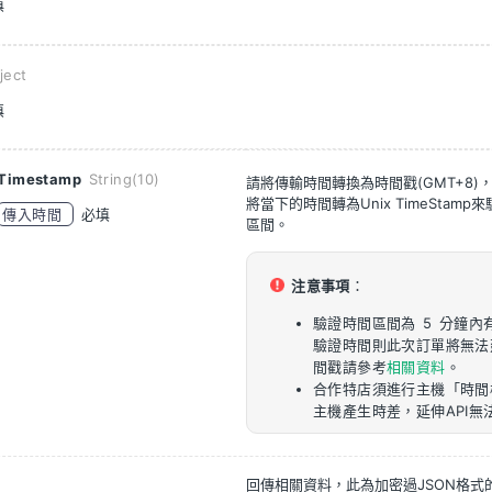
填
ject
填
Timestamp
String(10)
請將傳輸時間轉換為時間戳(GMT+8)
將當下的時間轉為Unix TimeStam
傳入時間
必填
區間。
注意事項
：
驗證時間區間為 5 分鐘內
驗證時間則此次訂單將無法
間戳請參考
相關資料
。
合作特店須進行主機「時間
主機產生時差，延伸API無
回傳相關資料，此為加密過JSON格式