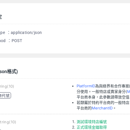
定
pe ：application/json
hod ：POST
on格式)
PlatformID
為與綠界有合作專案
ring(10)
分使用。一般特店或賣家身分(
M
商代號
平台商本身，此參數請帶放空值
若隸屬於特約平台商的一般特店
平台商的
MerchantID
。
測試環境特店編號
tring(10)
正式環境金鑰取得