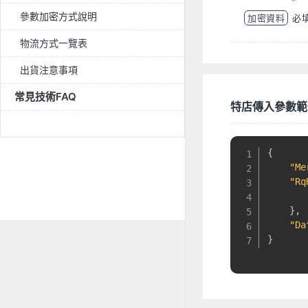
參數加密方式說明
加密資料
必
物流方式一覽表
出貨注意事項
常見技術FAQ
特店傳入參數範例
.
{
"Me
"Rq
}
,
"Da
}