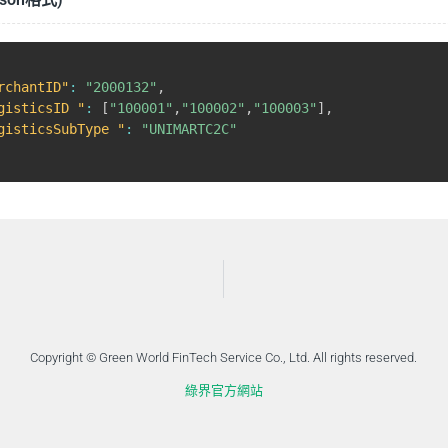
rchantID"
:
"2000132"
,
gisticsID "
:
[
"100001"
,
"100002"
,
"100003"
]
,
gisticsSubType "
:
"UNIMARTC2C"
Copyright © Green World FinTech Service Co., Ltd. All rights reserved.
綠界官方網站