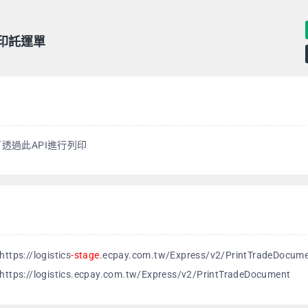
列印託運單
透過此API進行列印
s://logistics
-stage
.ecpay.com.tw/Express/v2/PrintTradeDocum
s://logistics.ecpay.com.tw/Express/v2/PrintTradeDocument