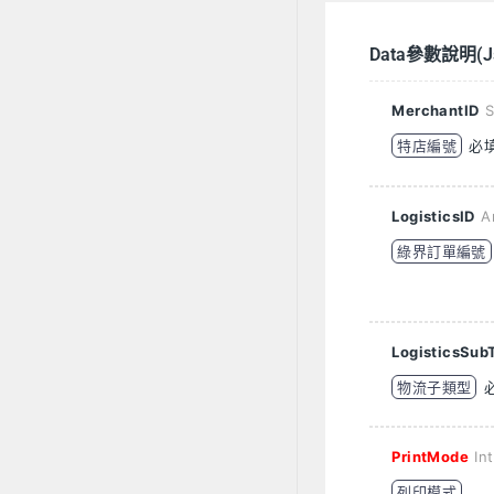
Data參數說明(J
MerchantID
S
特店編號
必
LogisticsID
A
綠界訂單編號
LogisticsSu
物流子類型
PrintMode
Int
列印模式