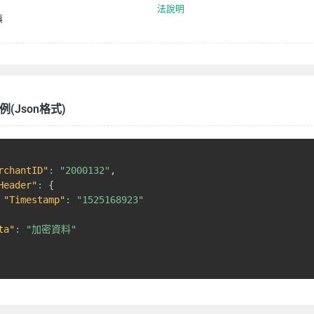
法說明
填
(Json格式)
rchantID"
:
"2000132"
,
Header"
:
{
"Timestamp"
:
"1525168923"
ta"
:
"加密資料"