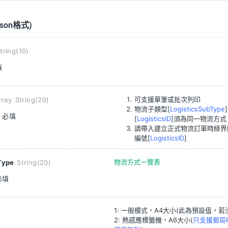
son格式)
tring(10)
填
可支援單筆或批次列印
rray String(20)
物流子類型[
LogisticsSubType
必填
[
LogisticsID
]須為同一物流方式
請帶入建立正式物流訂單時綠界
編號[
LogisticsID
]
物流方式一覽表
bType
String(20)
必填
1: 一般模式，A4大小(此為預設值，若
2: 熱感應標籤機，A6大小(
只支援郵局