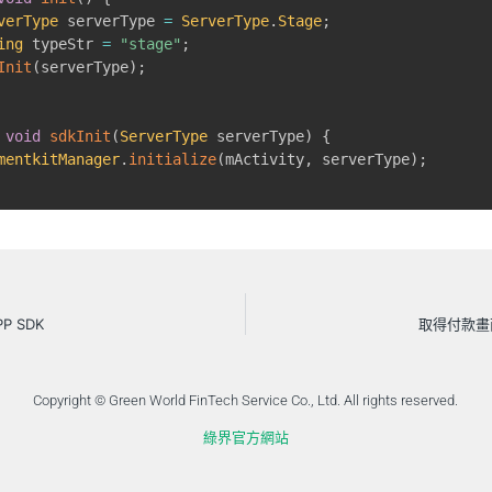
verType
 serverType 
=
ServerType
.
Stage
;
ing
 typeStr 
=
"stage"
;
Init
(
serverType
)
;
void
sdkInit
(
ServerType
 serverType
)
{
mentkitManager
.
initialize
(
mActivity
,
 serverType
)
;
PP SDK
取得付款畫面 
Copyright © Green World FinTech Service Co., Ltd. All rights reserved.
綠界官方網站