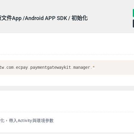
App /Android APP SDK / 初始化
tw
.
com
.
ecpay
.
paymentgatewaykit
.
manager
.
*
，帶入Activity與環境參數