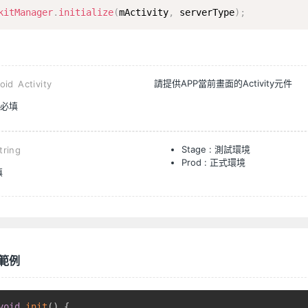
kitManager
.
initialize
(
mActivity
,
 serverType
)
;
請提供APP當前畫面的Activity元件
oid Activity
必填
Stage : 測試環境
tring
Prod : 正式環境
填
用範例
void
init
(
)
{