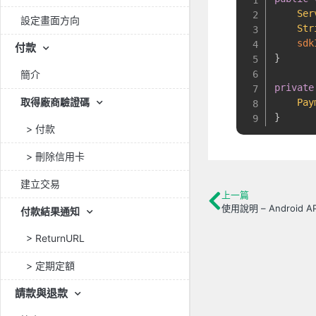
Ser
設定畫面方向
Str
sdk
付款
}
簡介
private
取得廠商驗證碼
Pay
}
> 付款
> 刪除信用卡
建立交易
上一篇
使用說明 – Android A
付款結果通知
> ReturnURL
> 定期定額
請款與退款