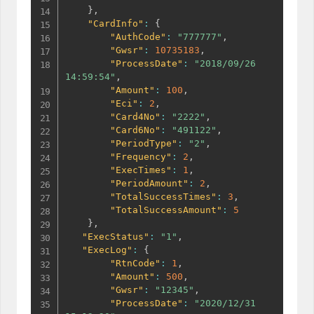
}
,
"CardInfo"
:
{
"AuthCode"
:
"777777"
,
"Gwsr"
:
10735183
,
"ProcessDate"
:
"2018/09/26 
14:59:54"
,
"Amount"
:
100
,
"Eci"
:
2
,
"Card4No"
:
"2222"
,
"Card6No"
:
"491122"
,
"PeriodType"
:
"2"
,
"Frequency"
:
2
,
"ExecTimes"
:
1
,
"PeriodAmount"
:
2
,
"TotalSuccessTimes"
:
3
,
"TotalSuccessAmount"
:
5
}
,
"ExecStatus"
:
"1"
,
"ExecLog"
:
{
"RtnCode"
:
1
,
"Amount"
:
500
,
"Gwsr"
:
"12345"
,
"ProcessDate"
:
"2020/12/31 