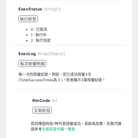
ExecStatus
String(1)
執行狀態
0 : 已取消
1 : 執行中
2 : 執行完成
ExecLog
Array[Object]
每次授權明細
每一次的授權紀錄。例如，若已成功授權3次
(TotalSuccessTimes為 3 )，則會顯示3筆授權紀錄。
RtnCode
Int
交易狀態
若回傳值時為1時代表授權成功，其餘為失敗，失敗代碼
請參考
交易訊息代碼一覽表