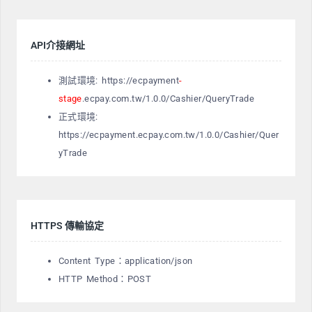
API介接網址
測試環境: https://ecpayment
-
stage
.ecpay.com.tw/1.0.0/Cashier/QueryTrade
正式環境:
https://ecpayment.ecpay.com.tw/1.0.0/Cashier/Quer
yTrade
HTTPS 傳輸協定
Content Type：application/json
HTTP Method：POST