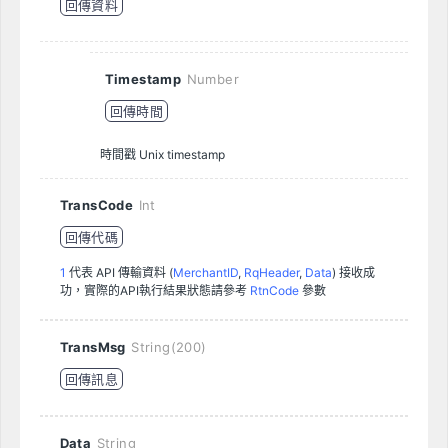
回傳資料
Timestamp
Number
回傳時間
時間戳 Unix timestamp
TransCode
Int
回傳代碼
1
代表 API 傳輸資料 (
MerchantID
,
RqHeader
,
Data
) 接收成
功，實際的API執行結果狀態請參考
RtnCode
參數
TransMsg
String(200)
回傳訊息
Data
String