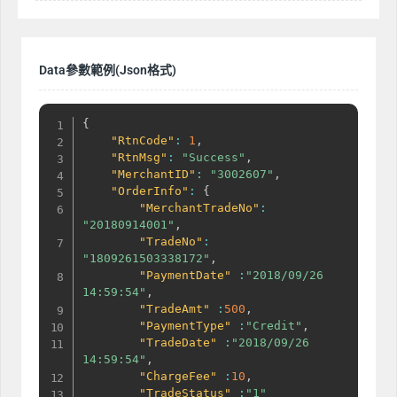
Data參數範例(Json格式)
{
"RtnCode"
:
1
,
"RtnMsg"
:
"Success"
,
"MerchantID"
:
"3002607"
,
"OrderInfo"
:
{
"MerchantTradeNo"
:
"20180914001"
,
"TradeNo"
:
"1809261503338172"
,
"PaymentDate"
:
"2018/09/26 
14:59:54"
,
"TradeAmt"
:
500
,
"PaymentType"
:
"Credit"
,
"TradeDate"
:
"2018/09/26 
14:59:54"
,
"ChargeFee"
:
10
,
"TradeStatus"
:
"1"