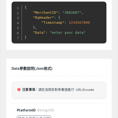
{
"MerchantID"
:
"3002607"
,
"RqHeader"
:
{
"Timestamp"
:
1234567890
}
,
"Data"
:
"enter your data"
}
Data參數說明(Json格式)
注意事項
：請在加密前對參數值進行 URLEncode
PlatformID
String(10)