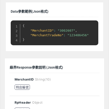
Data參數範例(Json格式)
{
"MerchantID"
:
"3002607"
,
"MerchantTradeNo"
:
"123486456"
}
綠界Response參數說明 (Json格式)
MerchantID
String(10)
特店編號
RpHeader
Object