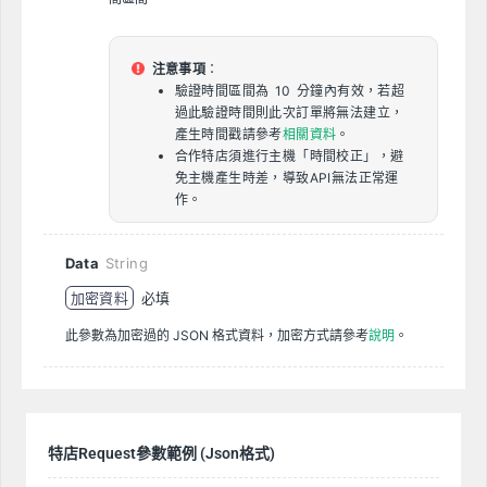
注意事項
：
驗證時間區間為 10 分鐘內有效，若超
過此驗證時間則此次訂單將無法建立，
產生時間戳請參考
相關資料
。
合作特店須進行主機「時間校正」，避
免主機產生時差，導致API無法正常運
作。
Data
String
加密資料
必填
此參數為加密過的 JSON 格式資料，加密方式請參考
說明
。
特店Request參數範例 (Json格式)