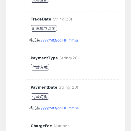
TradeDate
String(20)
訂單成立時間
格式為
yyyy/MM/dd HH:mm:ss
PaymentType
String(20)
付款方式
PaymentDate
String(20)
付款時間
格式為
yyyy/MM/dd HH:mm:ss
ChargeFee
Number