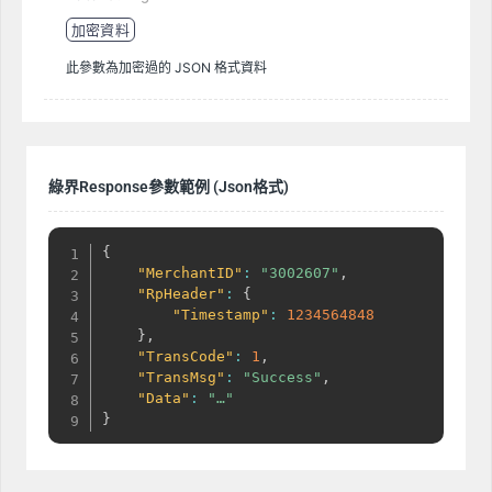
加密資料
此參數為加密過的 JSON 格式資料
綠界Response參數範例 (Json格式)
{
"MerchantID"
:
"3002607"
,
"RpHeader"
:
{
"Timestamp"
:
1234564848
}
,
"TransCode"
:
1
,
"TransMsg"
:
"Success"
,
"Data"
:
"…"
}