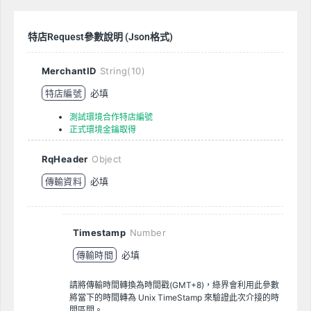
特店Request參數說明 (Json格式)
MerchantID
String(10)
特店編號
必填
測試環境合作特店編號
正式環境金鑰取得
RqHeader
Object
傳輸資料
必填
Timestamp
Number
傳輸時間
必填
請將傳輸時間轉換為時間戳(GMT+8)，綠界會利用此參數
將當下的時間轉為 Unix TimeStamp 來驗證此次介接的時
間區間。